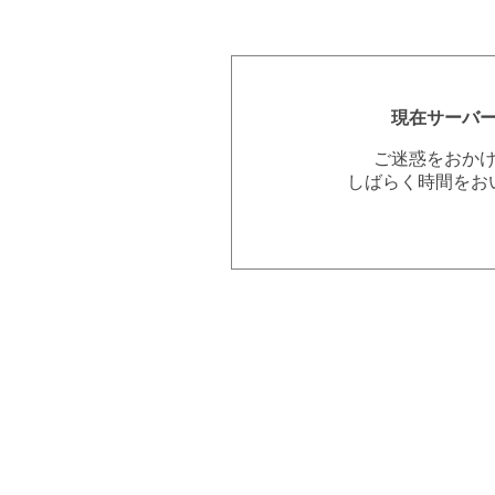
現在サーバ
ご迷惑をおか
しばらく時間をお