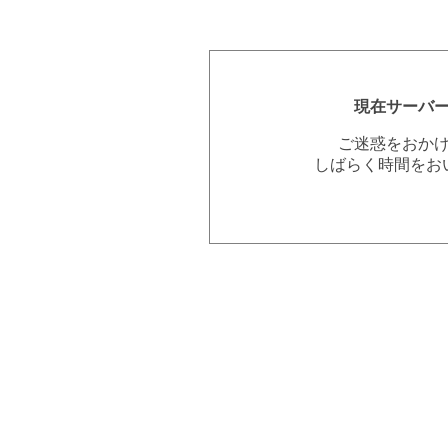
現在サーバ
ご迷惑をおか
しばらく時間をお