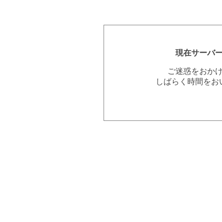
現在サーバ
ご迷惑をおか
しばらく時間をお