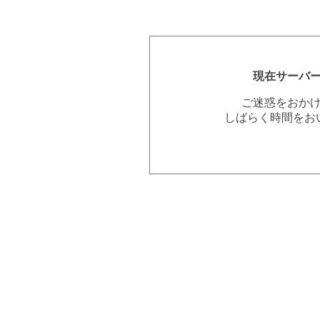
現在サーバ
ご迷惑をおか
しばらく時間をお