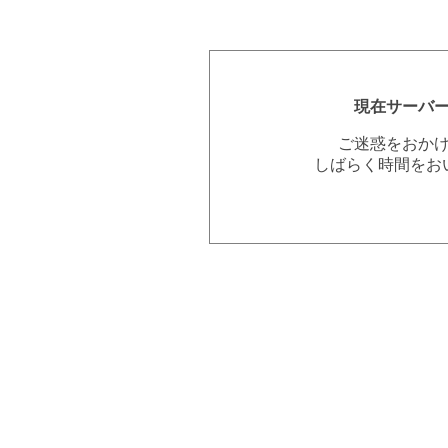
現在サーバ
ご迷惑をおか
しばらく時間をお