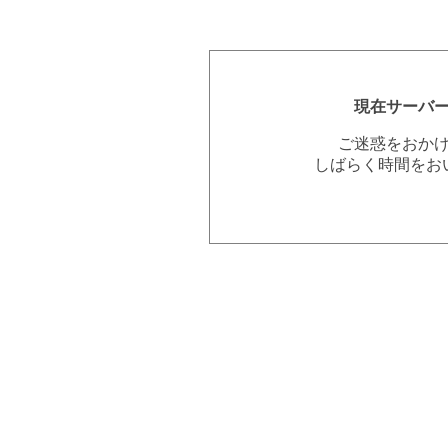
現在サーバ
ご迷惑をおか
しばらく時間をお