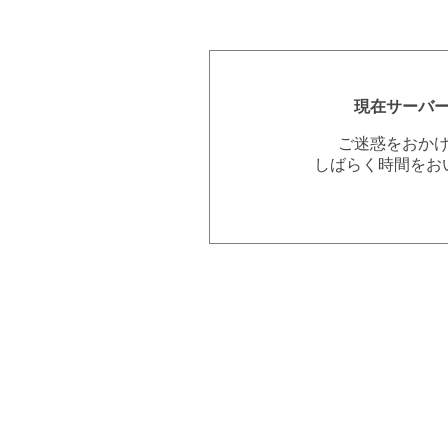
現在サーバ
ご迷惑をおか
しばらく時間をお