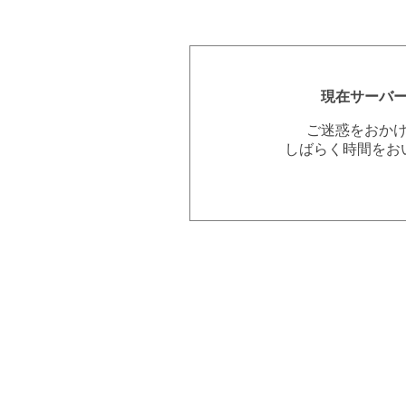
現在サーバ
ご迷惑をおか
しばらく時間をお