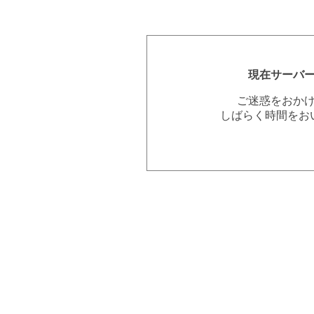
現在サーバ
ご迷惑をおか
しばらく時間をお