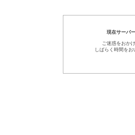
現在サーバ
ご迷惑をおか
しばらく時間をお