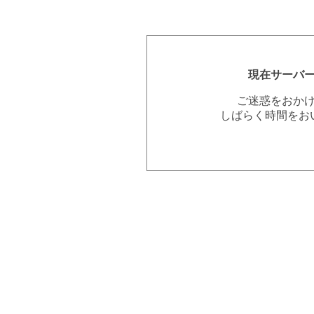
現在サーバ
ご迷惑をおか
しばらく時間をお