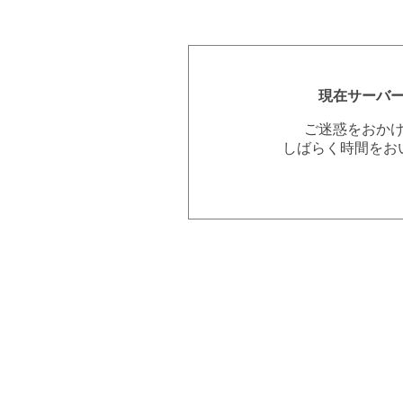
現在サーバ
ご迷惑をおか
しばらく時間をお