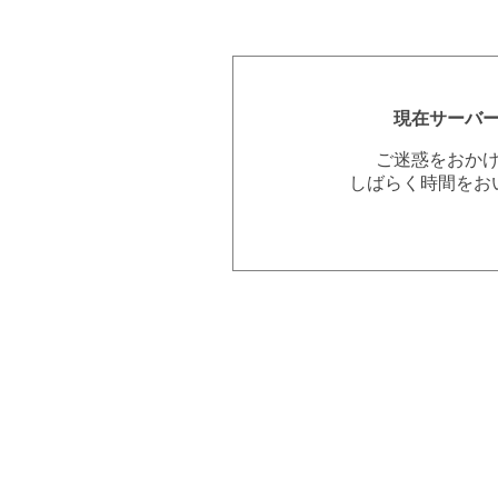
現在サーバ
ご迷惑をおか
しばらく時間をお