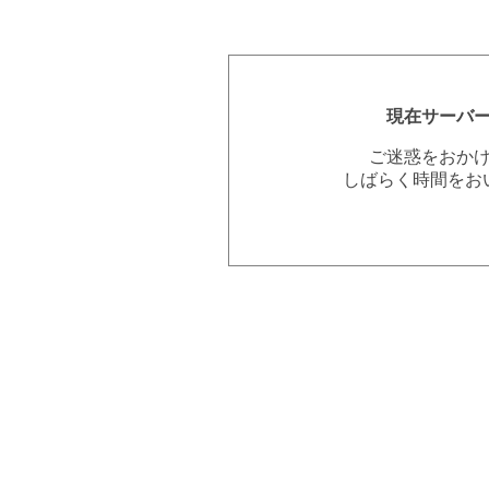
現在サーバ
ご迷惑をおか
しばらく時間をお