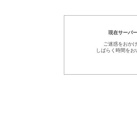
現在サーバ
ご迷惑をおか
しばらく時間をお