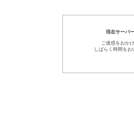
現在サーバ
ご迷惑をおか
しばらく時間をお