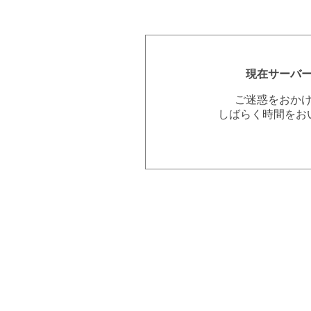
現在サーバ
ご迷惑をおか
しばらく時間をお