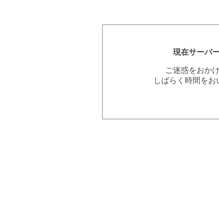
現在サーバ
ご迷惑をおか
しばらく時間をお