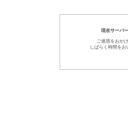
現在サーバ
ご迷惑をおか
しばらく時間をお