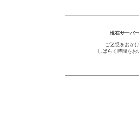
現在サーバ
ご迷惑をおか
しばらく時間をお