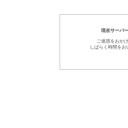
現在サーバ
ご迷惑をおか
しばらく時間をお