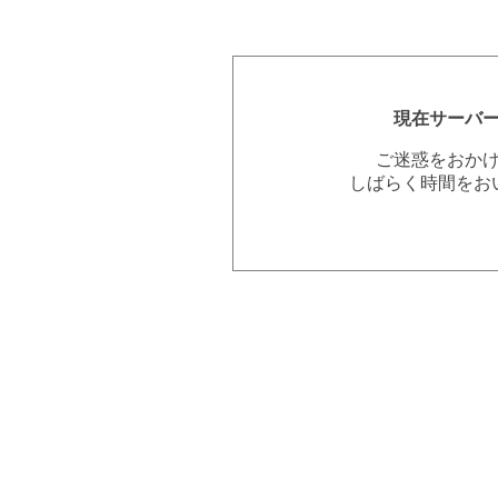
現在サーバ
ご迷惑をおか
しばらく時間をお