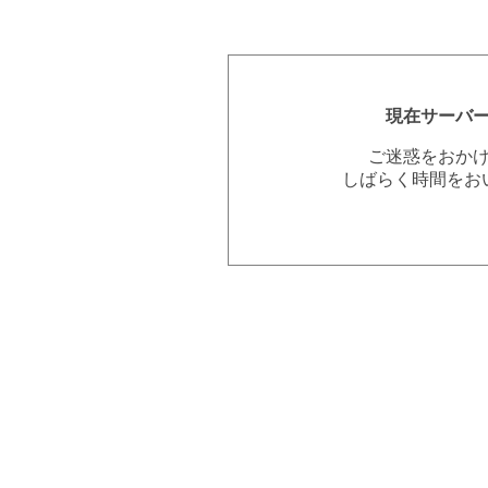
現在サーバ
ご迷惑をおか
しばらく時間をお