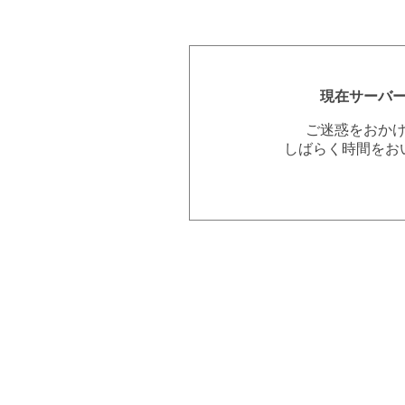
現在サーバ
ご迷惑をおか
しばらく時間をお