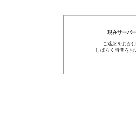
現在サーバ
ご迷惑をおか
しばらく時間をお