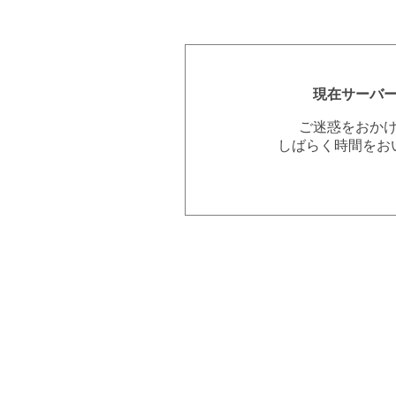
現在サーバ
ご迷惑をおか
しばらく時間をお