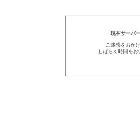
現在サーバ
ご迷惑をおか
しばらく時間をお