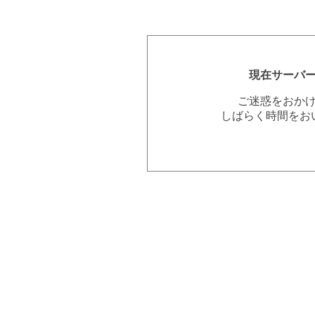
現在サーバ
ご迷惑をおか
しばらく時間をお