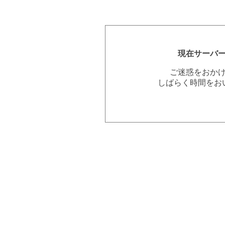
現在サーバ
ご迷惑をおか
しばらく時間をお