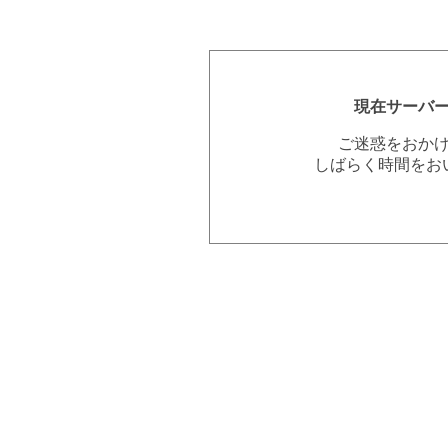
現在サーバ
ご迷惑をおか
しばらく時間をお