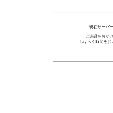
現在サーバ
ご迷惑をおか
しばらく時間をお