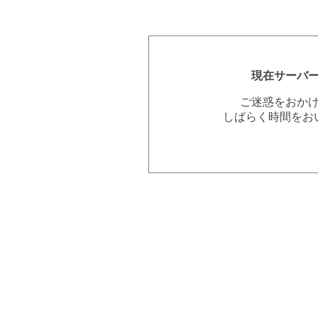
現在サーバ
ご迷惑をおか
しばらく時間をお