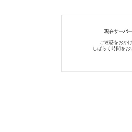
現在サーバ
ご迷惑をおか
しばらく時間をお