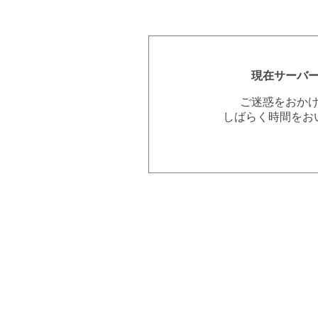
現在サーバ
ご迷惑をおか
しばらく時間をお