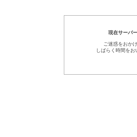
現在サーバ
ご迷惑をおか
しばらく時間をお