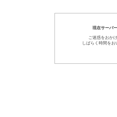
現在サーバ
ご迷惑をおか
しばらく時間をお