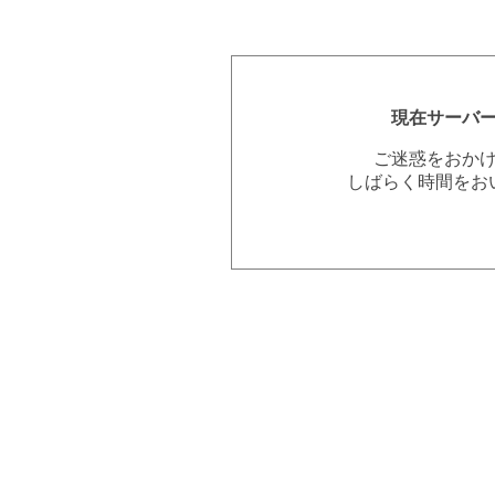
現在サーバ
ご迷惑をおか
しばらく時間をお