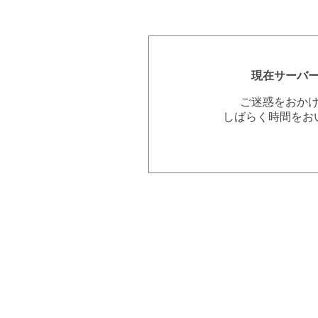
現在サーバ
ご迷惑をおか
しばらく時間をお