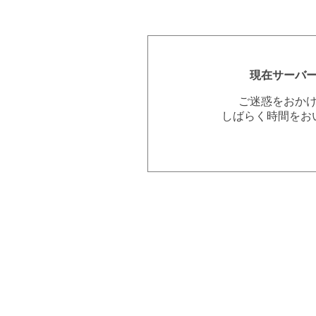
現在サーバ
ご迷惑をおか
しばらく時間をお