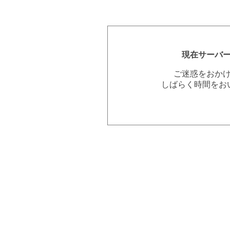
現在サーバ
ご迷惑をおか
しばらく時間をお