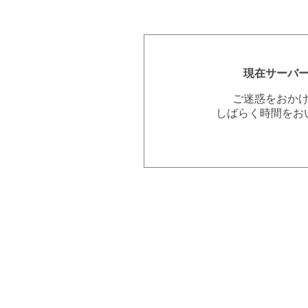
現在サーバ
ご迷惑をおか
しばらく時間をお