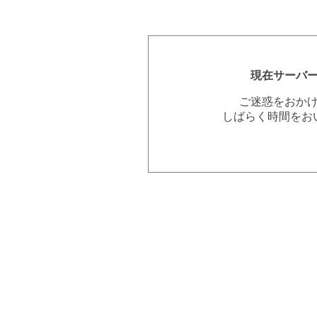
現在サーバ
ご迷惑をおか
しばらく時間をお