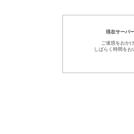
現在サーバ
ご迷惑をおか
しばらく時間をお