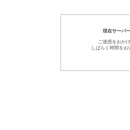
現在サーバ
ご迷惑をおか
しばらく時間をお