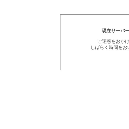
現在サーバ
ご迷惑をおか
しばらく時間をお