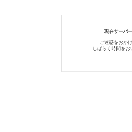
現在サーバ
ご迷惑をおか
しばらく時間をお