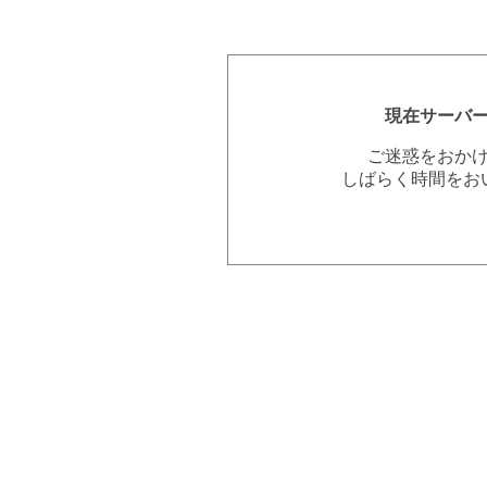
現在サーバ
ご迷惑をおか
しばらく時間をお