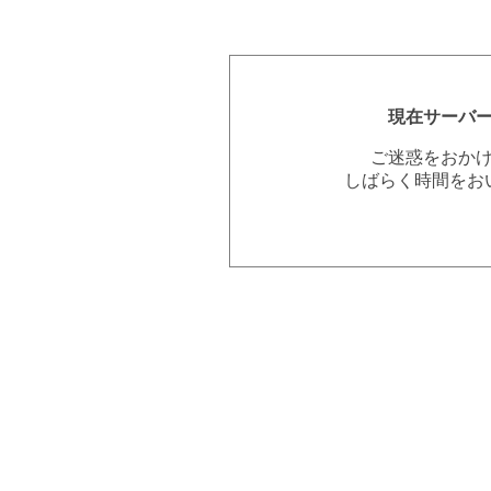
現在サーバ
ご迷惑をおか
しばらく時間をお