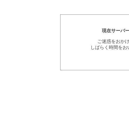
現在サーバ
ご迷惑をおか
しばらく時間をお