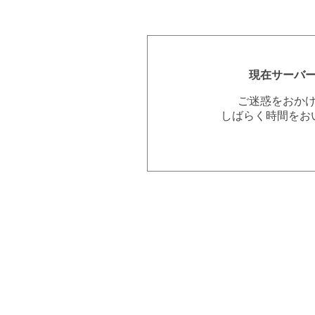
現在サーバ
ご迷惑をおか
しばらく時間をお